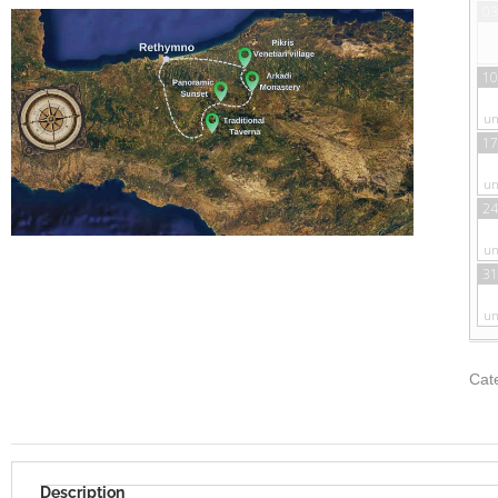
03
10
un
17
un
24
un
31
un
Cat
Description