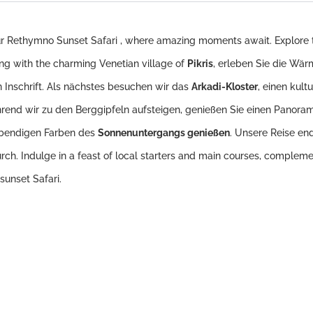
ur Rethymno Sunset Safari , where amazing moments await. Explore th
ing with the charming Venetian village of
Pikris
, erleben Sie die Wä
en Inschrift. Als nächstes besuchen wir das
Arkadi-Kloster
, einen kult
hrend wir zu den Berggipfeln aufsteigen, genießen Sie einen Panora
ebendigen Farben des
Sonnenuntergangs genießen
. Unsere Reise en
urch. Indulge in a feast of local starters and main courses, complem
sunset Safari.