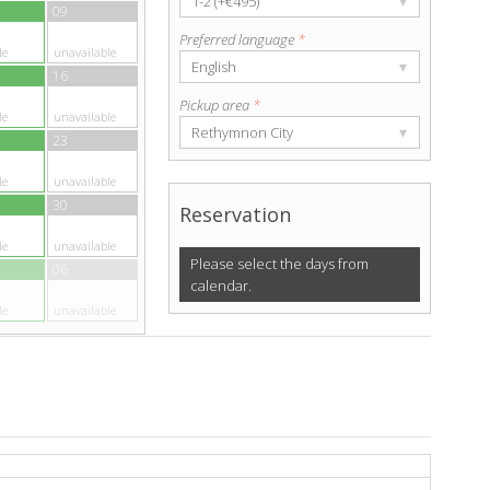
▾
1-2 (+€495)
09
Preferred language
*
le
unavailable
▾
English
16
Pickup area
*
le
unavailable
▾
Rethymnon City
23
le
unavailable
30
Reservation
le
unavailable
Please select the days from
06
calendar.
le
unavailable