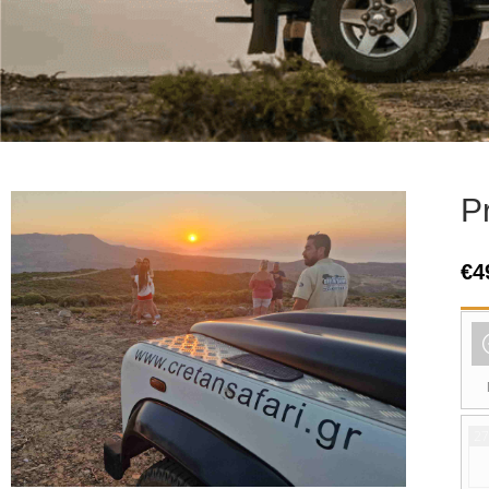
P
€
4
27