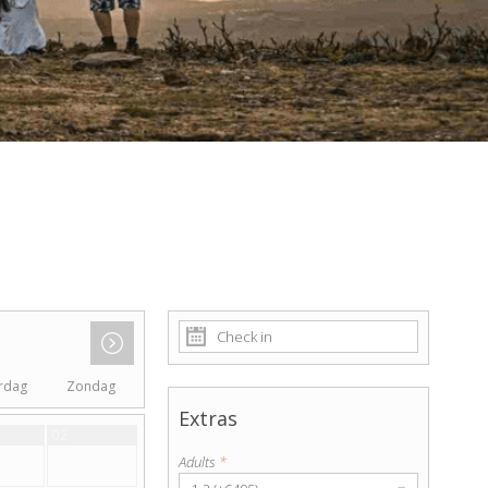
rdag
Zondag
Extras
02
Adults
*