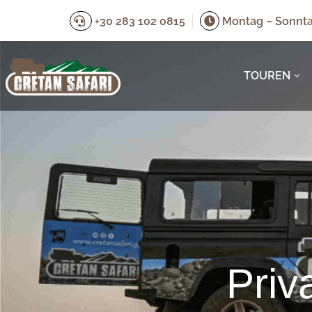
+30 283 102 0815
Montag – Sonnta
Home
Touren
Sunset
Private Sunset Safari Tour
TOUREN
Priv