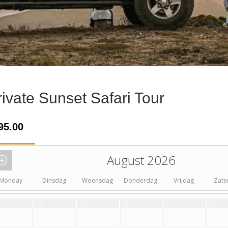
rivate Sunset Safari Tour
95.00
August 2026
Monday
Dinsdag
Woensdag
Donderdag
Vrijdag
Zate
28
29
30
31
01