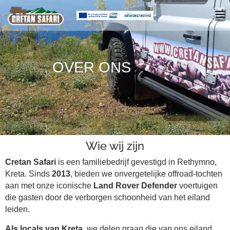
OVER ONS
Wie wij zijn
Cretan Safari
is een familiebedrijf gevestigd in Rethymno,
Kreta. Sinds
2013
, bieden we onvergetelijke offroad-tochten
aan met onze iconische
Land Rover Defender
voertuigen
die gasten door de verborgen schoonheid van het eiland
leiden.
Als locals van Kreta
, we delen graag die van ons eiland