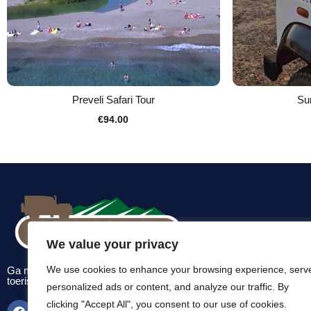
Preveli Safari Tour
Sun
€
94.00
We value your privacy
We use cookies to enhance your browsing experience, serv
Ga met ons mee en ontdek het echte Kreta – buiten de typische
toeristische routes.
personalized ads or content, and analyze our traffic. By
clicking "Accept All", you consent to our use of cookies.