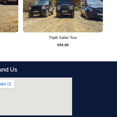
Tripiti Safari Tour
€
94.00
und Us