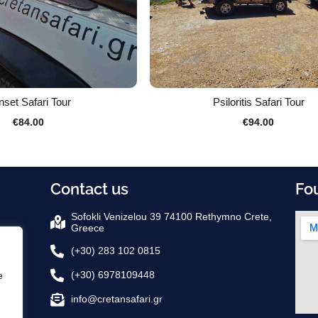
set Safari Tour
Psiloritis Safari Tour
€
84.00
€
94.00
Contact us
Fo
Sofokli Venizelou 39 74100 Rethymno Crete,
Greece
(+30) 283 102 0815
(+30) 6978109448
e
info@cretansafari.gr